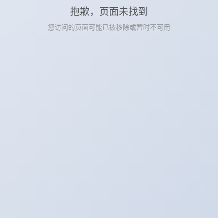
长沙环保建材公司
抱歉，页面未找到
您访问的页面可能已被移除或暂时不可用
喷砂后表面粗糙度需控制在Ra 3-6μm，且必须在4小时内
不超过50μm，层间间隔时间要严格遵循固化曲线——许多
待。建议在涂层投入使用后的首个100小时进行硬度复测，若
定期使用便携式涡流测厚仪监控磨损趋势，能比肉眼观察更早
料粘接步骤
感知修复”涂层的商业化。通过嵌入微胶囊，当涂层产生微裂纹
激光熔覆技术与在线检测系统的结合，已实现大型轧辊的循
0%。建议行业从业者关注ASTM G65和ISO 18535等
试验机获取准确的体积磨损率数据，而非仅依赖供应商提供