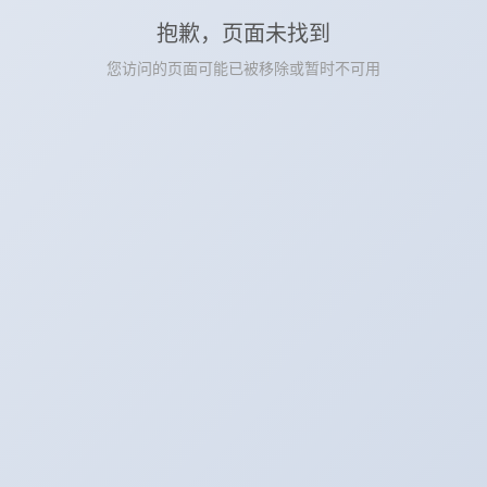
的ISO质量管理体系，建议首次合作时索要连续
抱歉，页面未找到
三个批次的检测报告，对比其偏差范围。
您访问的页面可能已被移除或暂时不可用
3. **利用技术团队做小试**：东佳在淄博设有应
用技术中心，你可以寄送自己的树脂或涂料样
品，让他们的工程师帮你调整配方。很多同行反
馈，这种定制化服务能缩短产品开发周期30%以
上。
在国产替代的大趋势下，山东东佳这类技术型材
料企业正迎来新机遇。无论是降低对进口钛白粉
的依赖，还是追求更稳定的供应链，它都值得你
花时间深入了解。